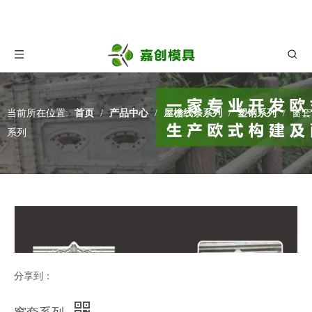
当前所在位置:
首页
/
产品中心
/
屋檐线条系列
/
塑钢系列
/
窗套
系列
分享到：