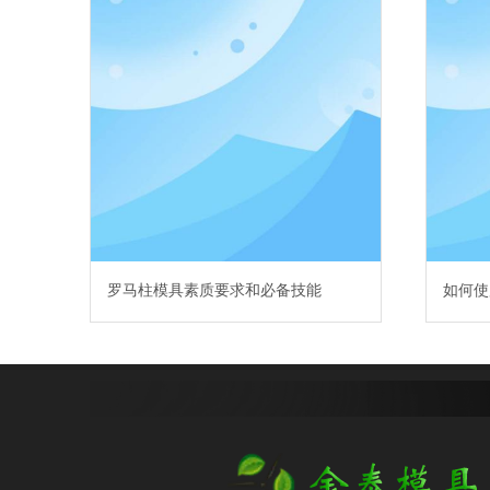
罗马柱模具素质要求和必备技能
如何使