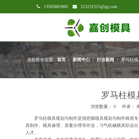

13505681860

513231515@qq.com
当前所在位置:
首页
/
新闻中心
/
行业新闻
/
罗马柱模
罗马柱模
浏览数量：
9
作者： 本站
["wechat","weibo","qzone","douban","email"]
罗马柱模具规划与制作是指把握模具规划与制作根底专业
具制作、模具修理、质量办理等作业，习气机械模具职业出
人才。