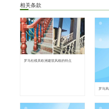
相关条款
罗马柱模具欧洲建筑风格的特点
罗马风