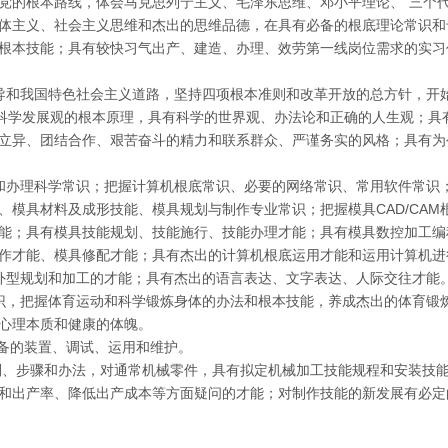
的根本路线，体会马克思列宁主义、毛泽东思维、邓小平理论、“三个代
体主义、社会主义思维和杰出的思维品德，在具有必备的根底理论常识和
根本技能；具有较快习气出产、建造、办理、效劳第一线岗位需求的实习
导和我国特色社会主义道路，坚持四项根本准则和改革开放的总方针，开
和科学发展观的根本原理，具有科学的世界观、办法论和正确的人生观；具
立异、团结合作、艰苦奋斗的精力和联系群众、严谨务实的风格；具有为
和办理科学常识；把握计算机根底常识、必要的网络常识、常用软件常识
模具材料及成形技能、模具规划与制作专业常识；把握模具CAD/CAM
能；具有模具技能规划、技能施行、技能办理才能；具有模具数控加工编
作才能、模具修配才能；具有杰出的计算机根底运用才能和运用计算机进
具外型规划和加工的才能；具有杰出的语言表达、文字表达、人际交往才能
识，把握体育运动和科学锻炼身体的办法和根本技能，养成杰出的体育锻
心理本质和健康的体魄。
设备的装置、调试、运用和维护。
、步骤和办法，对通常机械零件，具有拟定机械加工技能规程和安装技
和出产率、降低出产成本等方面疑问的才能；对制作技能的新发展有必定