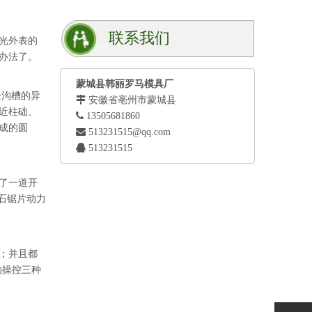
联系我们
光外表的
办法了。
蒙城县韩丽罗马模具厂
沟槽的异

安徽省亳州市蒙城县
近柱础、

13505681860
成的圆

513231515@qq.com

513231515
了一道开
石锯片动力
；并且都
动操控三种