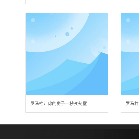
罗马柱让你的房子一秒变别墅
罗马柱