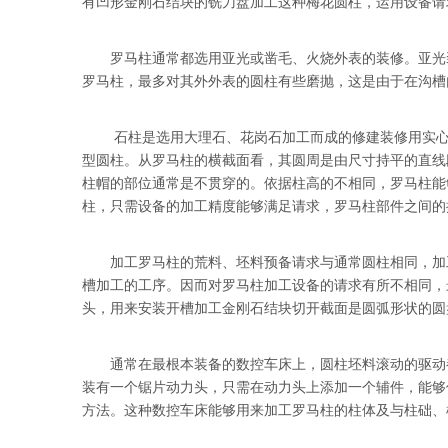
有凹形金刚石结块的铣刀盘加工这种梅花圆柱，运用设备请
罗马柱通常都选用亚光或凿毛、火烧外表的装修。亚光装
罗马柱，最多对其外外表的圆柱有些磨抛，这是由于在沟槽
石柱是选用大理石、花岗石加工而成的修建装修用实心或
型圆柱。从罗马柱的横截面看，其圆周是由尺寸持平的直线
柱帽的部位通常是不贯穿的。依据柱高的不相同，罗马柱能
柱，只需设备的加工精度能够满足请求，罗马柱部件之间的
加工罗马柱的荒料、坯料预备请求与通常圆柱相同，加工
槽加工的工序。因而对罗马柱加工设备的请求有所不相同，最
头，用来安装开槽加工金刚石结块切开截面是圆弧形状的圆
通常在最根本装备的数控车床上，圆柱坯料滚动的驱动都
装有一个锯片动力头，只需在动力头上添加一个辅件，能够使
方法。这种数控车床能够用来加工罗马柱的柱体及与柱础、