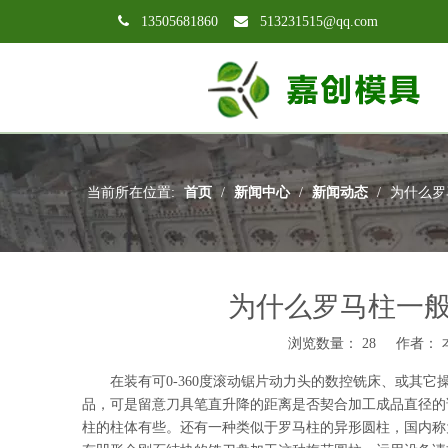

13505681860

513231515@qq.com
当前所在位置:
首页
/
新闻中心
/
新闻动态
/
为什么罗
为什么罗马柱一
浏览数量：
28
作者： 本
["wechat","weibo","qzone","douban","email"]
在装有可0-360度滚动锯片动力头的数控铣床、或其它
品，可是留意刀具笔直升降的距离是否契合加工成品直径的
柱的柱体有些。还有一种类似于罗马柱的异形圆柱，国内称