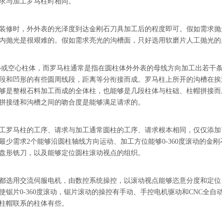
求与加工罗马柱时相同。
修时，外外表的光泽度到达金刚石刀具加工后的程度即可。假如需求抛
内抛光是很艰难的。假如需求亮光的沟槽面，只好选用软磨片人工抛光的
空心柱体，而罗马柱通常是指在圆柱体外外表的母线方向加工出若干条
段和凹形的有些圆周线段，距离等分衔接而成。罗马柱上所开的沟槽在挨
够是整根石料加工而成的全体柱，也能够是几段柱体与柱础、柱帽拼接而
拼接缝和沟槽之间的吻合度是能够满足请求的。
罗马柱的工序、请求与加工通常圆柱的工序、请求根本相同，仅仅添加
少需求2个能够沿圆柱轴线方向运动、加工方位能够0-360度滚动的金刚
盘形铣刀，以及能够定位圆柱滚动视点的组织。
选用交流伺服电机，由数控系统操控，以滚动视点能够恣意分度和定位
锯片0-360度滚动，锯片滚动的操控有手动、手控电机驱动和CNC全自
柱帽联系的柱体有些。