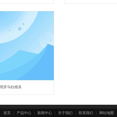
用罗马柱模具
首页
|
产品中心
|
新闻中心
|
关于我们
|
联系我们
|
网站地图