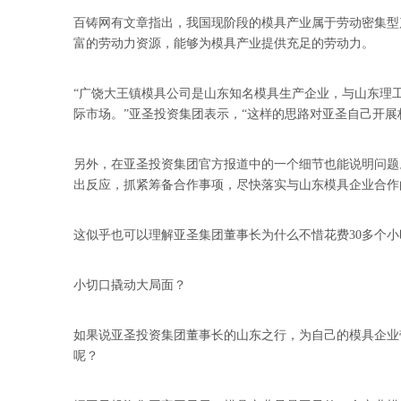
百铸网有文章指出，我国现阶段的模具产业属于劳动密集型
富的劳动力资源，能够为模具产业提供充足的劳动力。
“广饶大王镇模具公司是山东知名模具生产企业，与山东理
际市场。”亚圣投资集团表示，“这样的思路对亚圣自己开
另外，在亚圣投资集团官方报道中的一个细节也能说明问题
出反应，抓紧筹备合作事项，尽快落实与山东模具企业合作
这似乎也可以理解亚圣集团董事长为什么不惜花费30多个
小切口撬动大局面？
如果说亚圣投资集团董事长的山东之行，为自己的模具企业
呢？