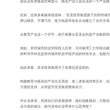
据亚圣投资集团官网显示，模具产业只是亚圣的一个产业模
此前，也有多家媒体报道称，“亚圣投资集团旗下的郑州城
牌山模具、宇通汽车、格力电器等知名企业建立了合作关系
从教育产业这一个环节，就不难看出亚圣走的是产业集群协
例如，郑州城市职业学院投入巨资，与河南理工大学联合建
材料等学科也是郑州城市职业学院开设的特色专业，也能为
由此来看，亚圣投资集团为了发展也是蛮拼的。
构建教育与模具的产业生态系统，使二者形成优势互补，实现
方面的支持，从而提升亚圣集团整体实力。
对企业来讲，找准自己的发展脉搏，做好战略规划，方能在
业方面的做法，能为其他企业带来什么思考呢？