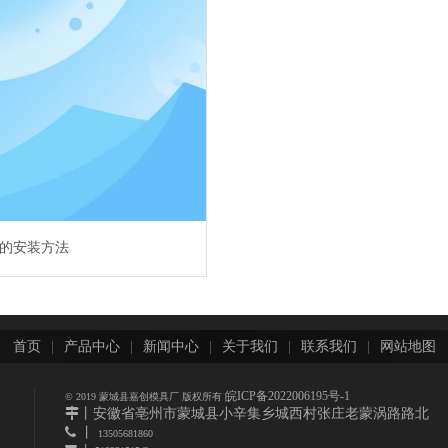
的安装方法
首页
|
产品中心
|
新闻中心
|
关于我们
|
联系我们
|
网站地图
皖ICP备2022006195号-1
© 2019 蒙城县嘉创模具厂 版权所有
丨
安徽省亳州市蒙城县小辛集乡城西村张庄老蒙涡路路北
 丨
13505681860