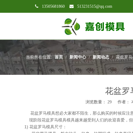

13505681860

513231515@qq.com
当前所在位置:
首页
/
新闻中心
/
新闻动态
/
花盆罗马
花盆罗
浏览数量：
29
作者： 本
["wechat","weibo","qzone","douban","email"]
花盆罗马模具想必大家都不陌生，那么购买的时候应注意
现阶段花盆罗马模具模具越来越受到人们的欢迎喜爱，但
1) 花盆罗马模具尺寸：