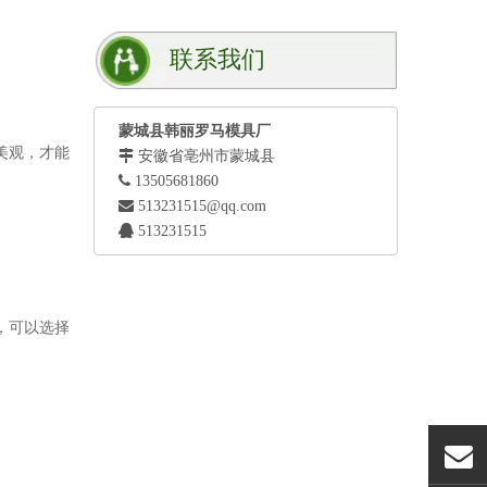
联系我们
蒙城县韩丽罗马模具厂
美观，才能

安徽省亳州市蒙城县

13505681860

513231515@qq.com

513231515
，可以选择